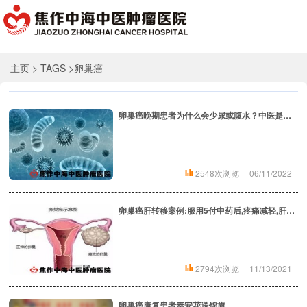
主页
> TAGS >卵巢癌
卵巢癌晚期患者为什么会少尿或腹水？中医是如何认识腹水少尿？
2548次浏览
06/11/2022
卵巢癌肝转移案例:服用5付中药后,疼痛减轻,肝肿块消失,卵巢肿块缩小
2794次浏览
11/13/2021
卵巢癌康复患者秦安花送锦旗