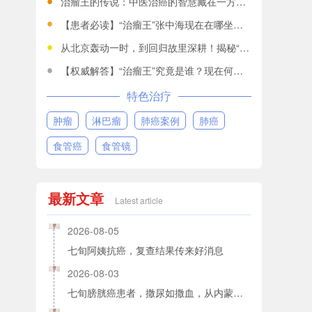
治瘤王的传说：中医治癌的智慧藏在一方一剂中
【患者必读】“治瘤王”张中海现在在哪坐诊？一文全知道！
从北京轰动一时，到回归故里深耕！揭秘“治瘤王”张中海的济世情怀
【权威解答】“治瘤王”究竟是谁？现在何处坐诊？
特色治疗
肿瘤
淋巴瘤
肺癌案例
肺癌
食管癌
食管镜
最新文章
Latest article
2026-08-05
七旬阿姨抗癌，复查结果传来好消息
2026-08-03
七旬膀胱癌患者，撒尿如撒血，从内蒙到河南，这趟求医路，走得太值得！