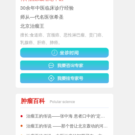
30余年中医临床诊疗经验
师从—代名医张希圣
北京治瘤王
擅长:食道癌、宫颈癌、恶性淋巴瘤、贲门癌、
乳腺癌、肝癌、肺癌。
肿瘤百科
Polular science
治瘤王的传说——张中海 患者口中的“定海神针”，家人眼中的“医痴”
治瘤王的传说 ——那个曾让北京轰动的河南老中医，如今怎样了？