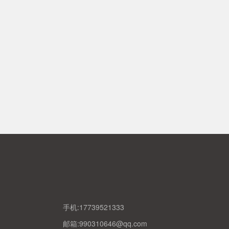
手机:17739521333
邮箱:990310646@qq.com